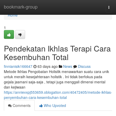
Home
bookmark-group
Togg
navi
Home
1
Pendekatan Ikhlas Terapi Cara
Kesembuhan Total
finnianisik166647
63 days ago
News
Discuss
Metode Ikhlas Pengobatan Holistik menawarkan suatu cara unik
untuk meraih kesejahteraan holistik . Ini tidak berfokus pada
gejala jasmani saja-saja , tetapi juga menggali dimensi mental
dan kejiwaan
https://annievxpj553659.oblogation.com/40472405/metode-ikhlas-
penyembuhan-cara-kesembuhan-total
Comments
Who Upvoted