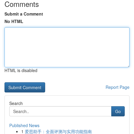
Comments
Submit a Comment
No HTML
HTML is disabled
Report Page
Search
Go
Published News
1
爱思助手：全面评测与实用功能指南