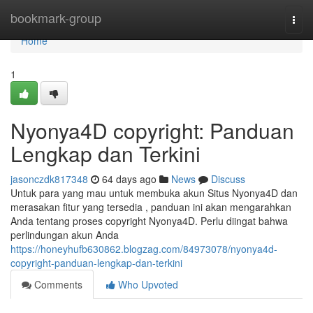
Home
bookmark-group
Togg
navi
Home
1
Nyonya4D copyright: Panduan
Lengkap dan Terkini
jasonczdk817348
64 days ago
News
Discuss
Untuk para yang mau untuk membuka akun Situs Nyonya4D dan
merasakan fitur yang tersedia , panduan ini akan mengarahkan
Anda tentang proses copyright Nyonya4D. Perlu diingat bahwa
perlindungan akun Anda
https://honeyhufb630862.blogzag.com/84973078/nyonya4d-
copyright-panduan-lengkap-dan-terkini
Comments
Who Upvoted