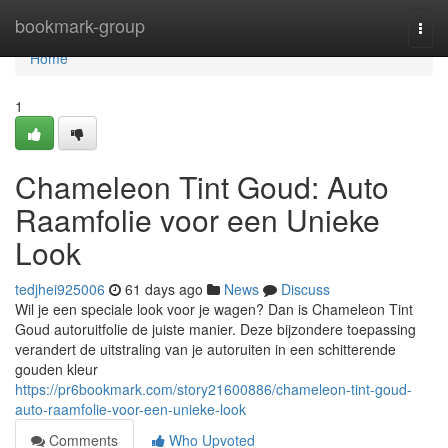
Home
bookmark-group
Togg
navi
Home
1
Chameleon Tint Goud: Auto
Raamfolie voor een Unieke
Look
tedjhei925006
61 days ago
News
Discuss
Wil je een speciale look voor je wagen? Dan is Chameleon Tint
Goud autoruitfolie de juiste manier. Deze bijzondere toepassing
verandert de uitstraling van je autoruiten in een schitterende
gouden kleur
https://pr6bookmark.com/story21600886/chameleon-tint-goud-
auto-raamfolie-voor-een-unieke-look
Comments
Who Upvoted