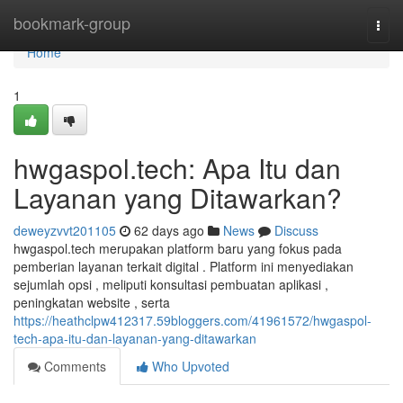
Home
bookmark-group
Togg
navi
Home
1
hwgaspol.tech: Apa Itu dan
Layanan yang Ditawarkan?
deweyzvvt201105
62 days ago
News
Discuss
hwgaspol.tech merupakan platform baru yang fokus pada
pemberian layanan terkait digital . Platform ini menyediakan
sejumlah opsi , meliputi konsultasi pembuatan aplikasi ,
peningkatan website , serta
https://heathclpw412317.59bloggers.com/41961572/hwgaspol-
tech-apa-itu-dan-layanan-yang-ditawarkan
Comments
Who Upvoted