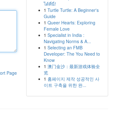
ได้ที่นี่!
1
Turtle Turtle: A Beginner's
Guide
1
Queer Hearts: Exploring
Female Love
1
Specialist in India :
Navigating Norms & A...
1
Selecting an FMB
Developer: The You Need to
Know
1
澳门金沙：最新游戏体验全
览
ort Page
1
홈페이지 제작 성공적인 사
이트 구축을 위한 완...