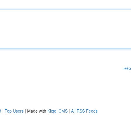
Rep
d
|
Top Users
| Made with
Kliqqi CMS
|
All RSS Feeds