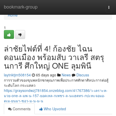
Home
bookmark-group
Togg
navi
Home
1
ล่าชัยไฟต์ที่ 4! ก้องชัย ไฉน
ดอนเมือง พร้อมสับ วาเลรี สตรุ
นการี ศึกใหญ่ ONE ลุมพินี
laytnktjm508154
65 days ago
News
Discuss
การรวมตัวของขุนพลนักชกคุณภาพเพื่อประกาศศักดาศิลปะการต่อสู้
ระดับโลก กระแสคว
https://graysondwzj781854.onzeblog.com/41767386/ว-เคราะห-
มวย-one-ล-มพ-น-157-ยอดเหล-กเพชร-ล-นแฮตทร-กปะทะจอมอ-
ดเม-ยนมา-ซอว-ม-น-ม-น
Comments
Who Upvoted