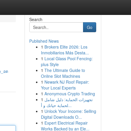
Search
Go
Published News
1
Brokers Elite 2026: Los
Inmobiliarios Más Desta...
1
Local Glass Pool Fencing:
plus Style
1
The Ultimate Guide to
ล_อด
Online Slot Machines
1
Newark NJ Roof Repair:
Your Local Experts
1
Anonymous Crypto Trading
1
تجهيزات الحماية: دليل شامل
لحماية حياتك و أ...
1
Unlock Your Income: Selling
Digital Downloads O...
1
Expert Electrical Repair
Works Backed by an Ele...