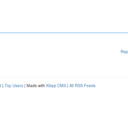
Rep
d
|
Top Users
| Made with
Kliqqi CMS
|
All RSS Feeds