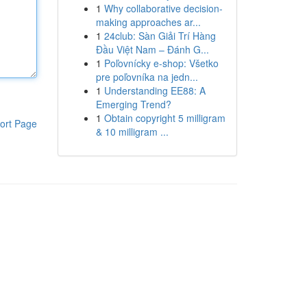
1
Why collaborative decision-
making approaches ar...
1
24club: Sàn Giải Trí Hàng
Đầu Việt Nam – Đánh G...
1
Poľovnícky e-shop: Všetko
pre poľovníka na jedn...
1
Understanding EE88: A
Emerging Trend?
1
Obtain copyright 5 milligram
ort Page
& 10 milligram ...