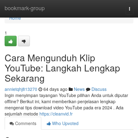
Home
bookmark-group
Togg
navi
Home
1
Cara Mengunduh Klip
YouTube: Langkah Lengkap
Sekarang
annietqhj813270
64 days ago
News
Discuss
Ingin menyimpan tayangan YouTube pilihan Anda untuk diputar
offline? Berikut ini, kami memberikan penjelasan lengkap
mengenai tips download video YouTube pada era 2024 . Ada
sejumlah metode
https://cleanvid.fr
Comments
Who Upvoted