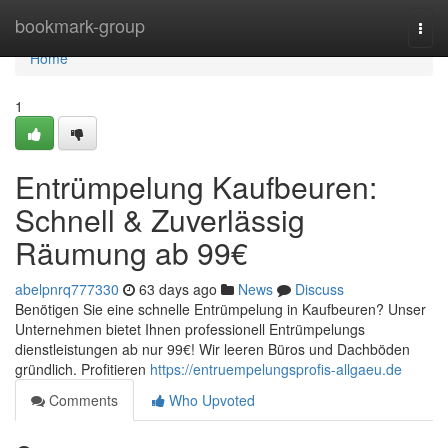
Home
bookmark-group
Togg
navi
Home
1
Entrümpelung Kaufbeuren:
Schnell & Zuverlässig
Räumung ab 99€
abelpnrq777330
63 days ago
News
Discuss
Benötigen Sie eine schnelle Entrümpelung in Kaufbeuren? Unser
Unternehmen bietet Ihnen professionell Entrümpelungs
dienstleistungen ab nur 99€! Wir leeren Büros und Dachböden
gründlich. Profitieren
https://entruempelungsprofis-allgaeu.de
Comments
Who Upvoted