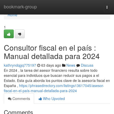
Home
bookmark-group
Togg
navi
Home
1
Consultor fiscal en el país :
Manual detallada para 2024
kathryndqgq775197
63 days ago
News
Discuss
En 2024 , la tarea del asesor financiero resulta sobre todo
esencial para individuos que buscan reducir sus pagos a el
Estado. Esta guía aborda los puntos clave de la asesoría fiscal en
España ,
https://phrasedirectory.com/listings13617045/asesor-
fiscal-en-el-país-manual-detallada-para-2024
Comments
Who Upvoted
Comments