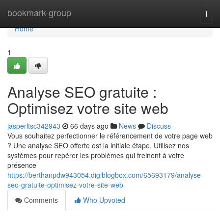
Home
bookmark-group
Togg
navi
Home
1
Analyse SEO gratuite :
Optimisez votre site web
jasperltsc342943
66 days ago
News
Discuss
Vous souhaitez perfectionner le référencement de votre page web
? Une analyse SEO offerte est la initiale étape. Utilisez nos
systèmes pour repérer les problèmes qui freinent à votre
présence
https://berthanpdw943054.digiblogbox.com/65693179/analyse-
seo-gratuite-optimisez-votre-site-web
Comments
Who Upvoted