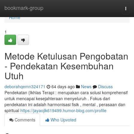
Home
bookmark-group
Togg
navi
Home
1
Metode Ketulusan Pengobatan
- Pendekatan Kesembuhan
Utuh
deborahqemn324171
64 days ago
News
Discuss
Pendekatan {Ikhlas Terapi : merupakan cara solusi komprehensif
untuk mencapai kesejahteraan menyeluruh . Fokus dari
pendekatan ini adalah harmonisasi fisik , mental , perasaan dan
spiritual
https://jayaojlk619499.humor-blog.com/profile
Comments
Who Upvoted