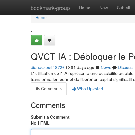
Home
bookmark-group
Home
New
Submit
Home
1
QVCT IA : Débloquer le Pote
dianeczeo518726
64 days ago
News
Discuss
L' utilisation de l' IA représente une possibilité crucia
transformation permet de libérer un capital significatif
Comments
Who Upvoted
Comments
Submit a Comment
No HTML