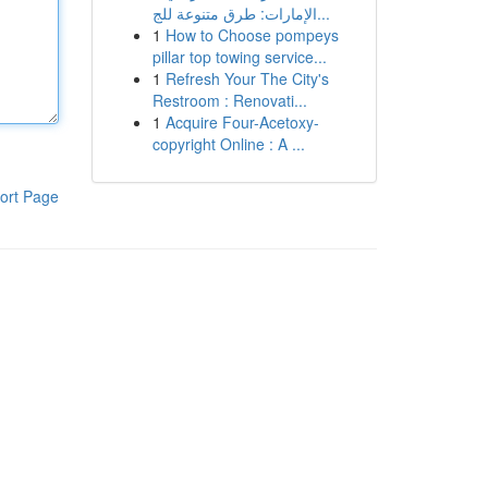
الإمارات: طرق متنوعة للج...
1
How to Choose pompeys
pillar top towing service...
1
Refresh Your The City's
Restroom : Renovati...
1
Acquire Four-Acetoxy-
copyright Online : A ...
ort Page