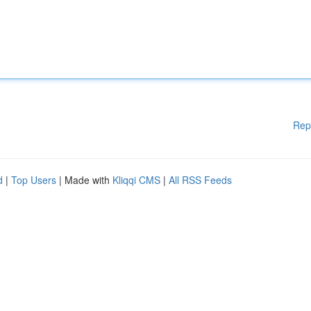
Rep
d
|
Top Users
| Made with
Kliqqi CMS
|
All RSS Feeds