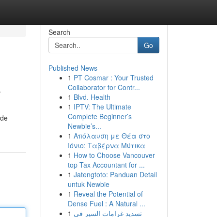
Search
Go
Published News
1
PT Cosmar : Your Trusted
e
Collaborator for Contr...
1
Blvd. Health
1
IPTV: The Ultimate
Complete Beginner’s
 de
Newbie’s...
1
Απόλαυση με Θέα στο
Ιόνιο: Ταβέρνα Μύτικα
1
How to Choose Vancouver
top Tax Accountant for ...
1
Jatengtoto: Panduan Detail
untuk Newbie
1
Reveal the Potential of
Dense Fuel : A Natural ...
1
تسديد غرامات السير في