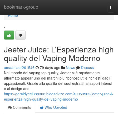
Home
bookmark-group
Togg
navi
Home
1
Jeeter Juice: L’Esperienza high
quality del Vaping Moderno
amaaniaer261546
79 days ago
News
Discuss
Nel mondo del vaping top quality, Jeeter si è rapidamente
affermato appear uno dei marchi più riconosciuti e richiesti dagli
appassionati. Grazie alla qualità dei suoi estratti, ai sapori intensi
e al design and
https://geraldyeel388308.blogadvize.com/49953562/jeeter-juice-l-
esperienza-high-quality-del-vaping-moderno
Comments
Who Upvoted