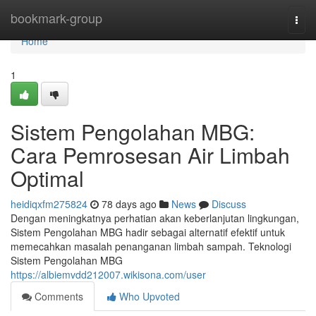
Home
bookmark-group
Togg
navi
Home
1
Sistem Pengolahan MBG:
Cara Pemrosesan Air Limbah
Optimal
heidiqxfm275824
78 days ago
News
Discuss
Dengan meningkatnya perhatian akan keberlanjutan lingkungan,
Sistem Pengolahan MBG hadir sebagai alternatif efektif untuk
memecahkan masalah penanganan limbah sampah. Teknologi
Sistem Pengolahan MBG
https://albiemvdd212007.wikisona.com/user
Comments
Who Upvoted