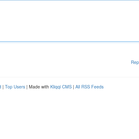
Rep
d
|
Top Users
| Made with
Kliqqi CMS
|
All RSS Feeds