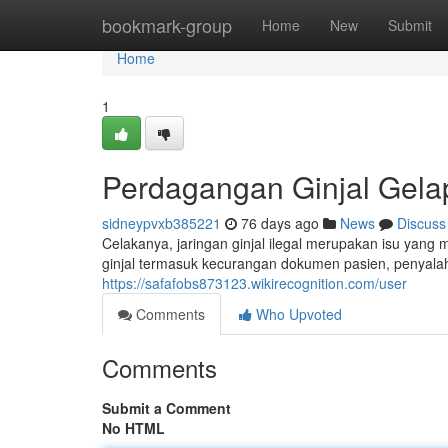
Home
bookmark-group
Home
New
Submit
Home
1
Perdagangan Ginjal Gelap
sidneypvxb385221
76 days ago
News
Discuss
Celakanya, jaringan ginjal ilegal merupakan isu yang
ginjal termasuk kecurangan dokumen pasien, penyalah
https://safafobs873123.wikirecognition.com/user
Comments
Who Upvoted
Comments
Submit a Comment
No HTML