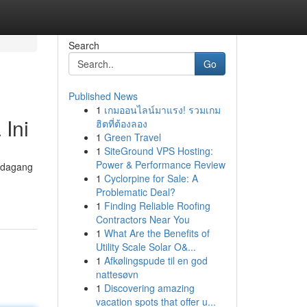
Search
Go
Published News
1
เกมออนไลน์มาแรง! รวมเกม
Ini
ฮิตที่ต้องลอง
1
Green Travel
1
SiteGround VPS Hosting:
Power & Performance Review
pedagang
1
Cyclorpine for Sale: A
Problematic Deal?
1
Finding Reliable Roofing
Contractors Near You
1
What Are the Benefits of
Utility Scale Solar O&...
1
Afkølingspude til en god
nattesøvn
1
Discovering amazing
vacation spots that offer u...