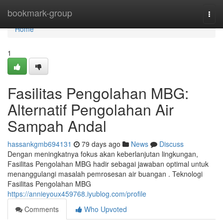
Home
bookmark-group
Togg
navi
Home
1
Fasilitas Pengolahan MBG:
Alternatif Pengolahan Air
Sampah Andal
hassankgmb694131
79 days ago
News
Discuss
Dengan meningkatnya fokus akan keberlanjutan lingkungan,
Fasilitas Pengolahan MBG hadir sebagai jawaban optimal untuk
menanggulangi masalah pemrosesan air buangan . Teknologi
Fasilitas Pengolahan MBG
https://annieyoux459768.iyublog.com/profile
Comments
Who Upvoted