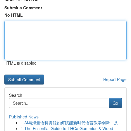
Submit a Comment
No HTML
HTML is disabled
Report Page
Search
Go
Published News
1
AI与海量语料资源如何赋能新时代语言教学创新：从...
1
The Essential Guide to THCa Gummies & Weed