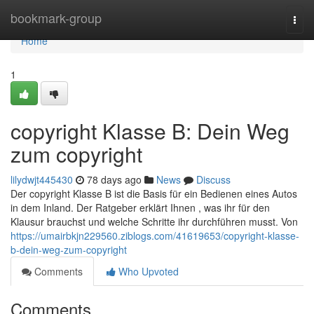
Home
bookmark-group
Togg
navi
Home
1
copyright Klasse B: Dein Weg
zum copyright
lilydwjt445430
78 days ago
News
Discuss
Der copyright Klasse B ist die Basis für ein Bedienen eines Autos
in dem Inland. Der Ratgeber erklärt Ihnen , was ihr für den
Klausur brauchst und welche Schritte ihr durchführen musst. Von
https://umairbkjn229560.ziblogs.com/41619653/copyright-klasse-
b-dein-weg-zum-copyright
Comments
Who Upvoted
Comments