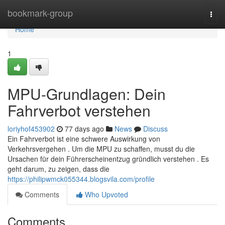
Home
bookmark-group
Togg
navi
Home
1
MPU-Grundlagen: Dein
Fahrverbot verstehen
loriyhof453902
77 days ago
News
Discuss
Ein Fahrverbot ist eine schwere Auswirkung von
Verkehrsvergehen . Um die MPU zu schaffen, musst du die
Ursachen für dein Führerscheinentzug gründlich verstehen . Es
geht darum, zu zeigen, dass die
https://philipwmck055344.blogsvila.com/profile
Comments
Who Upvoted
Comments