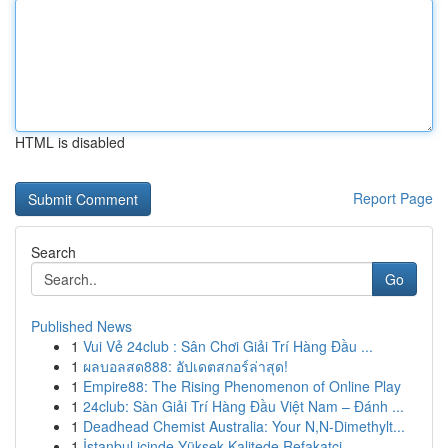
HTML is disabled
Report Page
Search
Go
Published News
1
Vui Vẻ 24club : Sân Chơi Giải Trí Hàng Đầu ...
1
ผลบอลสด888: อัปเดตสกอร์ล่าสุด!
1
Empire88: The Rising Phenomenon of Online Play
1
24club: Sàn Giải Trí Hàng Đầu Việt Nam – Đánh ...
1
Deadhead Chemist Australia: Your N,N-Dimethylt...
1
İstanbul içinde Yüksek Kalitede Refakatçi ...