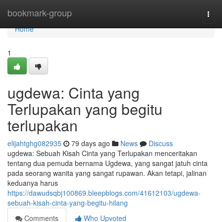
Home
bookmark-group
Togg
navi
Home
1
ugdewa: Cinta yang
Terlupakan yang begitu
terlupakan
elijahtghg082935
79 days ago
News
Discuss
ugdewa: Sebuah Kisah Cinta yang Terlupakan menceritakan
tentang dua pemuda bernama Ugdewa, yang sangat jatuh cinta
pada seorang wanita yang sangat rupawan. Akan tetapi, jalinan
keduanya harus
https://dawudsqbj100869.bleepblogs.com/41612103/ugdewa-
sebuah-kisah-cinta-yang-begitu-hilang
Comments
Who Upvoted