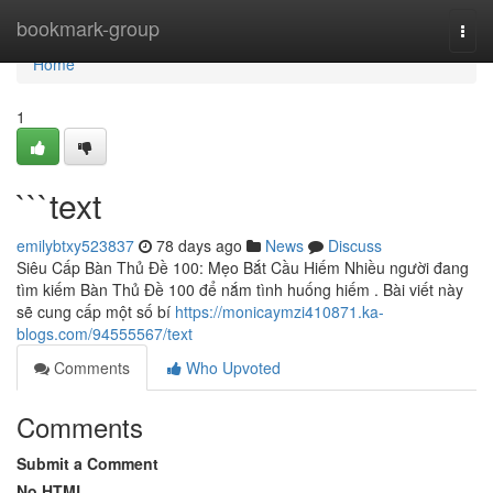
Home
bookmark-group
Togg
navi
Home
1
```text
emilybtxy523837
78 days ago
News
Discuss
Siêu Cấp Bàn Thủ Đề 100: Mẹo Bắt Cầu Hiếm Nhiều người đang
tìm kiếm Bàn Thủ Đề 100 để nắm tình huống hiếm . Bài viết này
sẽ cung cấp một số bí
https://monicaymzi410871.ka-
blogs.com/94555567/text
Comments
Who Upvoted
Comments
Submit a Comment
No HTML