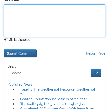
HTML is disabled
Report Page
Search
Go
Published News
1
Tapping The Geothermal Resource: Geothermal
Pro...
1
Leading Countertop Ice Makers of the Year ...
1
محل تنظيف أعشاب بخارية بالرياض: المفتاح الأ...
1
Stay Ahead Of Everyday Waste With Inner West