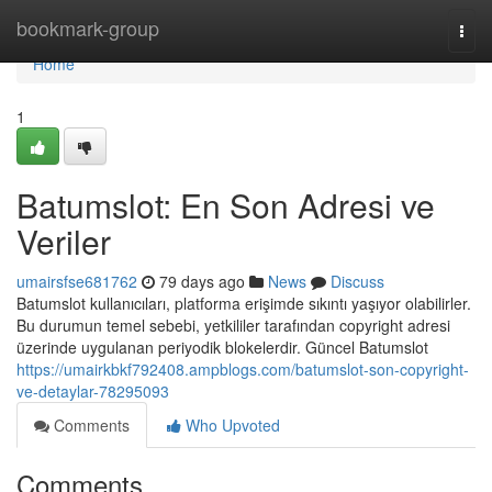
Home
bookmark-group
Togg
navi
Home
1
Batumslot: En Son Adresi ve
Veriler
umairsfse681762
79 days ago
News
Discuss
Batumslot kullanıcıları, platforma erişimde sıkıntı yaşıyor olabilirler.
Bu durumun temel sebebi, yetkililer tarafından copyright adresi
üzerinde uygulanan periyodik blokelerdir. Güncel Batumslot
https://umairkbkf792408.ampblogs.com/batumslot-son-copyright-
ve-detaylar-78295093
Comments
Who Upvoted
Comments