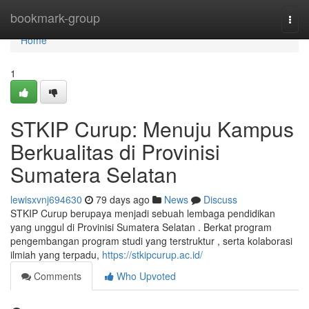
Home
bookmark-group
Togg
navi
Home
1
STKIP Curup: Menuju Kampus
Berkualitas di Provinisi
Sumatera Selatan
lewisxvnj694630
79 days ago
News
Discuss
STKIP Curup berupaya menjadi sebuah lembaga pendidikan
yang unggul di Provinisi Sumatera Selatan . Berkat program
pengembangan program studi yang terstruktur , serta kolaborasi
ilmiah yang terpadu,
https://stkipcurup.ac.id/
Comments
Who Upvoted