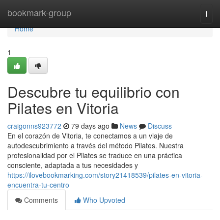
Home
bookmark-group
Togg
navi
Home
1
Descubre tu equilibrio con
Pilates en Vitoria
craigonns923772
79 days ago
News
Discuss
En el corazón de Vitoria, te conectamos a un viaje de
autodescubrimiento a través del método Pilates. Nuestra
profesionalidad por el Pilates se traduce en una práctica
consciente, adaptada a tus necesidades y
https://ilovebookmarking.com/story21418539/pilates-en-vitoria-
encuentra-tu-centro
Comments
Who Upvoted