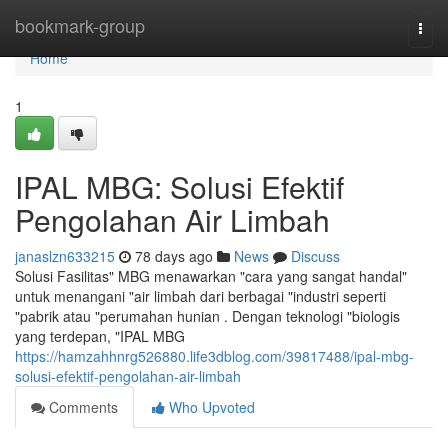
Home
bookmark-group
Togg
navi
Home
1
IPAL MBG: Solusi Efektif
Pengolahan Air Limbah
janaslzn633215
78 days ago
News
Discuss
Solusi Fasilitas" MBG menawarkan "cara yang sangat handal"
untuk menangani "air limbah dari berbagai "industri seperti
"pabrik atau "perumahan hunian . Dengan teknologi "biologis
yang terdepan, "IPAL MBG
https://hamzahhnrg526880.life3dblog.com/39817488/ipal-mbg-
solusi-efektif-pengolahan-air-limbah
Comments
Who Upvoted