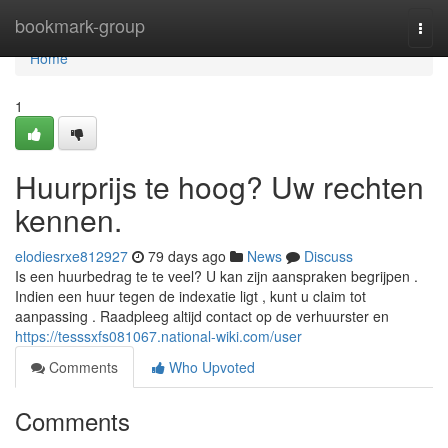
Home
bookmark-group
Togg
navi
Home
1
Huurprijs te hoog? Uw rechten
kennen.
elodiesrxe812927
79 days ago
News
Discuss
Is een huurbedrag te te veel? U kan zijn aanspraken begrijpen .
Indien een huur tegen de indexatie ligt , kunt u claim tot
aanpassing . Raadpleeg altijd contact op de verhuurster en
https://tesssxfs081067.national-wiki.com/user
Comments
Who Upvoted
Comments