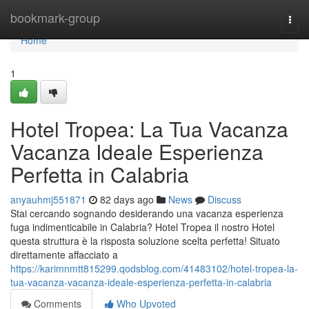
Home
bookmark-group
Togg
navi
Home
1
Hotel Tropea: La Tua Vacanza
Vacanza Ideale Esperienza
Perfetta in Calabria
anyauhmj551871
82 days ago
News
Discuss
Stai cercando sognando desiderando una vacanza esperienza
fuga indimenticabile in Calabria? Hotel Tropea il nostro Hotel
questa struttura è la risposta soluzione scelta perfetta! Situato
direttamente affacciato a
https://karimnmtt815299.qodsblog.com/41483102/hotel-tropea-la-
tua-vacanza-vacanza-ideale-esperienza-perfetta-in-calabria
Comments
Who Upvoted