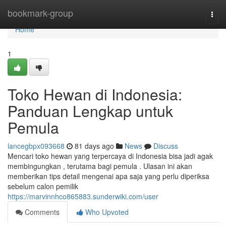
Home
bookmark-group
Togg
navi
Home
1
Toko Hewan di Indonesia:
Panduan Lengkap untuk
Pemula
lancegbpx093668
81 days ago
News
Discuss
Mencari toko hewan yang terpercaya di Indonesia bisa jadi agak
membingungkan , terutama bagi pemula . Ulasan ini akan
memberikan tips detail mengenai apa saja yang perlu diperiksa
sebelum calon pemilik
https://marvinnhco865883.sunderwiki.com/user
Comments
Who Upvoted