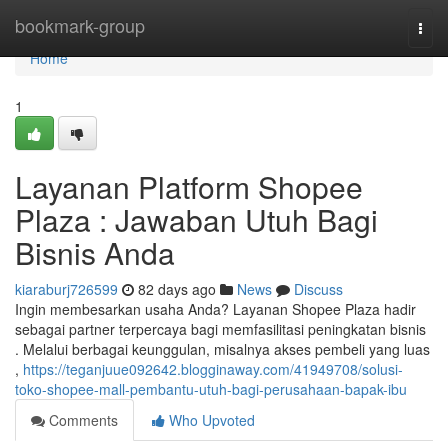
Home
bookmark-group
Togg
navi
Home
1
Layanan Platform Shopee
Plaza : Jawaban Utuh Bagi
Bisnis Anda
kiaraburj726599
82 days ago
News
Discuss
Ingin membesarkan usaha Anda? Layanan Shopee Plaza hadir
sebagai partner terpercaya bagi memfasilitasi peningkatan bisnis
. Melalui berbagai keunggulan, misalnya akses pembeli yang luas
,
https://teganjuue092642.blogginaway.com/41949708/solusi-
toko-shopee-mall-pembantu-utuh-bagi-perusahaan-bapak-ibu
Comments
Who Upvoted