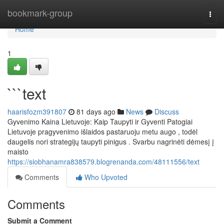
Home
bookmark-group
Togg
navi
Home
1
```text
haarisfozm391807
81 days ago
News
Discuss
Gyvenimo Kaina Lietuvoje: Kaip Taupyti ir Gyventi Patogiai
Lietuvoje pragyvenimo išlaidos pastaruoju metu augo , todėl
daugelis nori strategijų taupyti pinigus . Svarbu nagrinėti dėmesį į
maisto
https://siobhanamra838579.blogrenanda.com/48111556/text
Comments
Who Upvoted
Comments
Submit a Comment