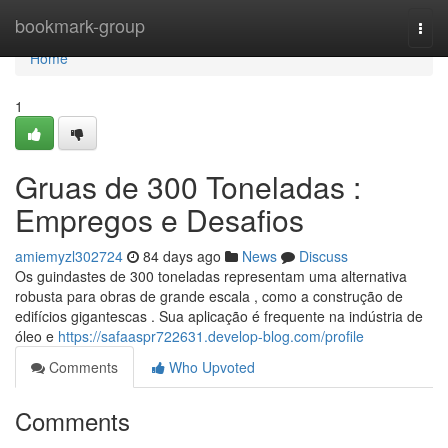
Home
bookmark-group
Togg
navi
Home
1
Gruas de 300 Toneladas :
Empregos e Desafios
amiemyzl302724
84 days ago
News
Discuss
Os guindastes de 300 toneladas representam uma alternativa
robusta para obras de grande escala , como a construção de
edifícios gigantescas . Sua aplicação é frequente na indústria de
óleo e
https://safaaspr722631.develop-blog.com/profile
Comments
Who Upvoted
Comments