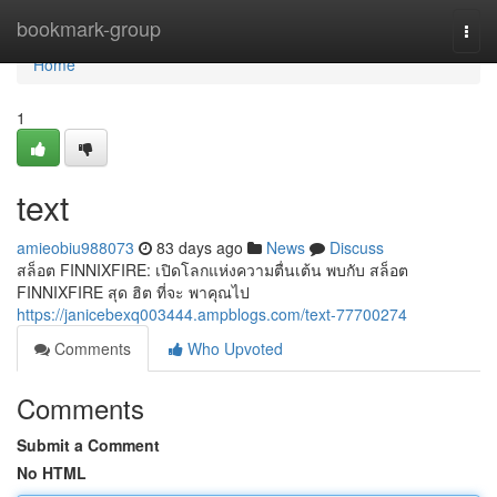
Home
bookmark-group
Togg
navi
Home
1
text
amieobiu988073
83 days ago
News
Discuss
สล็อต FINNIXFIRE: เปิดโลกแห่งความตื่นเต้น พบกับ สล็อต
FINNIXFIRE สุด ฮิต ที่จะ พาคุณไป
https://janicebexq003444.ampblogs.com/text-77700274
Comments
Who Upvoted
Comments
Submit a Comment
No HTML