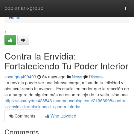
Home
bookmark-group
Togg
navi
Home
1
Contra la Envidia:
Fortaleciendo Tu Poder Interior
zoyafqdg499403
84 days ago
News
Discuss
La envidia puede ser una intensa carga, minando tu felicidad y
obstaculizando tu avance . Es crucial entender que la reacción de
la amargura de alguien más no es un reflejo de tu valía, sino una
https://susanydek423546.madmouseblog.com/21963908/contra-
la-envidia-fortaleciendo-tu-poder-interior
Comments
Who Upvoted
Comments