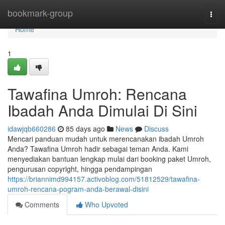
Home
bookmark-group
Togg
navi
Home
1
Tawafina Umroh: Rencana
Ibadah Anda Dimulai Di Sini
idawjqb660286
85 days ago
News
Discuss
Mencari panduan mudah untuk merencanakan ibadah Umroh
Anda? Tawafina Umroh hadir sebagai teman Anda. Kami
menyediakan bantuan lengkap mulai dari booking paket Umroh,
pengurusan copyright, hingga pendampingan
https://briannimd994157.activoblog.com/51812529/tawafina-
umroh-rencana-pogram-anda-berawal-disini
Comments
Who Upvoted