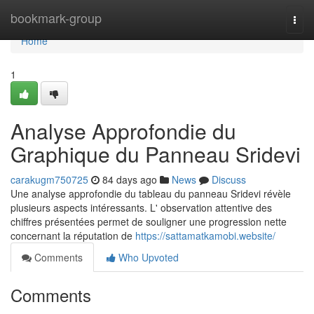
Home
bookmark-group
Togg
navi
Home
1
Analyse Approfondie du
Graphique du Panneau Sridevi
carakugm750725
84 days ago
News
Discuss
Une analyse approfondie du tableau du panneau Sridevi révèle
plusieurs aspects intéressants. L' observation attentive des
chiffres présentées permet de souligner une progression nette
concernant la réputation de
https://sattamatkamobi.website/
Comments
Who Upvoted
Comments