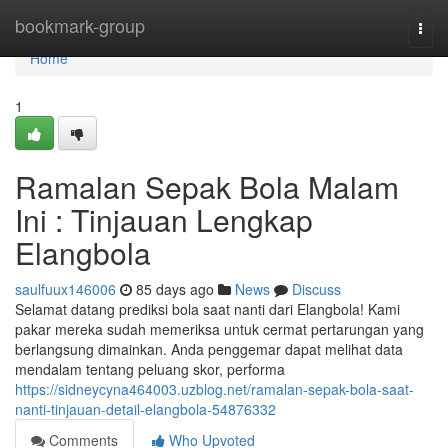
Home
bookmark-group
Togg
navi
Home
1
Ramalan Sepak Bola Malam
Ini : Tinjauan Lengkap
Elangbola
saulfuux146006
85 days ago
News
Discuss
Selamat datang prediksi bola saat nanti dari Elangbola! Kami
pakar mereka sudah memeriksa untuk cermat pertarungan yang
berlangsung dimainkan. Anda penggemar dapat melihat data
mendalam tentang peluang skor, performa
https://sidneycyna464003.uzblog.net/ramalan-sepak-bola-saat-
nanti-tinjauan-detail-elangbola-54876332
Comments
Who Upvoted