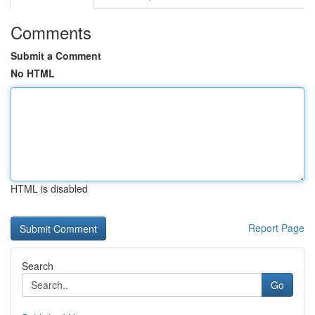
Comments
Submit a Comment
No HTML
HTML is disabled
Report Page
Search
Go