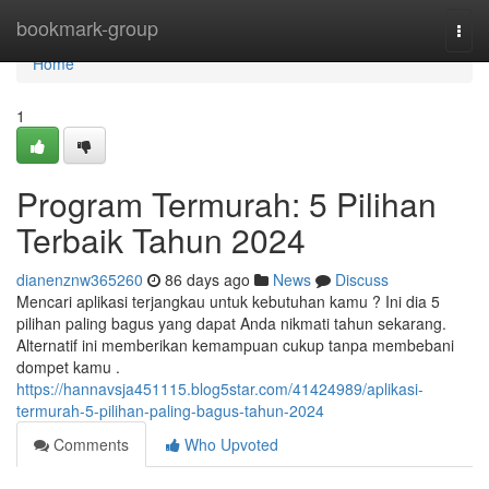
Home
bookmark-group
Togg
navi
Home
1
Program Termurah: 5 Pilihan
Terbaik Tahun 2024
dianenznw365260
86 days ago
News
Discuss
Mencari aplikasi terjangkau untuk kebutuhan kamu ? Ini dia 5
pilihan paling bagus yang dapat Anda nikmati tahun sekarang.
Alternatif ini memberikan kemampuan cukup tanpa membebani
dompet kamu .
https://hannavsja451115.blog5star.com/41424989/aplikasi-
termurah-5-pilihan-paling-bagus-tahun-2024
Comments
Who Upvoted