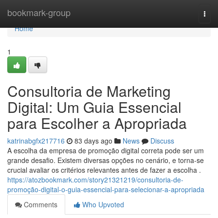
Home
bookmark-group
Togg
navi
Home
1
Consultoria de Marketing
Digital: Um Guia Essencial
para Escolher a Apropriada
katrinabgfx217716
83 days ago
News
Discuss
A escolha da empresa de promoção digital correta pode ser um
grande desafio. Existem diversas opções no cenário, e torna-se
crucial avaliar os critérios relevantes antes de fazer a escolha .
https://atozbookmark.com/story21321219/consultoria-de-
promoção-digital-o-guia-essencial-para-selecionar-a-apropriada
Comments
Who Upvoted