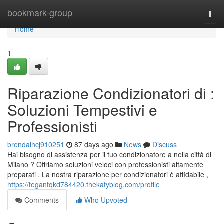
Home
bookmark-group
Togg
navi
Home
1
Riparazione Condizionatori di :
Soluzioni Tempestivi e
Professionisti
brendalhcj910251
87 days ago
News
Discuss
Hai bisogno di assistenza per il tuo condizionatore a nella città di
Milano ? Offriamo soluzioni veloci con professionisti altamente
preparati . La nostra riparazione per condizionatori è affidabile ,
https://tegantqkd784420.thekatyblog.com/profile
Comments
Who Upvoted