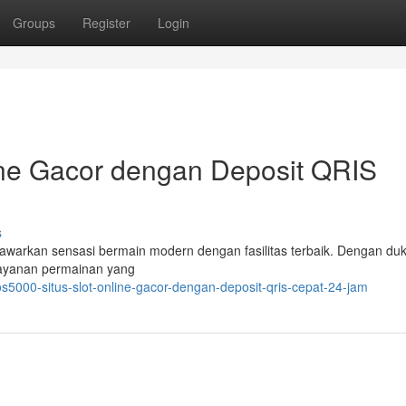
Groups
Register
Login
ine Gacor dengan Deposit QRIS
s
nawarkan sensasi bermain modern dengan fasilitas terbaik. Dengan d
layanan permainan yang
s5000-situs-slot-online-gacor-dengan-deposit-qris-cepat-24-jam