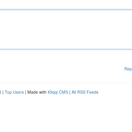
Rep
d
|
Top Users
| Made with
Kliqqi CMS
|
All RSS Feeds