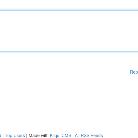
Rep
d
|
Top Users
| Made with
Kliqqi CMS
|
All RSS Feeds