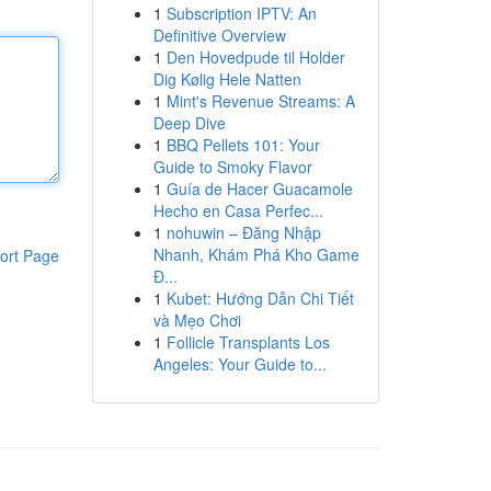
1
Subscription IPTV: An
Definitive Overview
1
Den Hovedpude til Holder
Dig Kølig Hele Natten
1
Mint's Revenue Streams: A
Deep Dive
1
BBQ Pellets 101: Your
Guide to Smoky Flavor
1
Guía de Hacer Guacamole
Hecho en Casa Perfec...
1
nohuwin – Đăng Nhập
Nhanh, Khám Phá Kho Game
ort Page
Đ...
1
Kubet: Hướng Dẫn Chi Tiết
và Mẹo Chơi
1
Follicle Transplants Los
Angeles: Your Guide to...