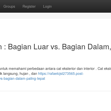
Groups
Register
Login
: Bagian Luar vs. Bagian Dalam
untuk memahami perbedaan antara cat eksterior dan interior . Cat ekst
ik langsung, hujan , dan
https://rafaelcjst273565.post-
vs-bagian-dalam-paling-tepat