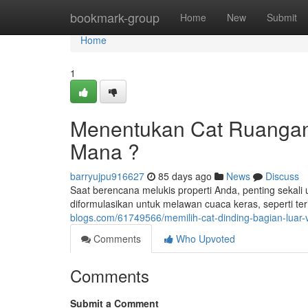
Home
bookmark-group
Home
New
Submit
Home
1
Menentukan Cat Ruangan 
Mana ?
barryujpu916627
85 days ago
News
Discuss
Saat berencana melukis properti Anda, penting sekali 
diformulasikan untuk melawan cuaca keras, seperti ter
blogs.com/61749566/memilih-cat-dinding-bagian-luar-
Comments
Who Upvoted
Comments
Submit a Comment