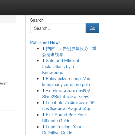
Search
Go
Published News
1
护眼宝：告别屏幕疲劳，重
,
焕清晰视界
1
Safe and Efficient
Installations by a
Knowledge...
1
Poľovnícky e-shop: Váš
erior
komplexný zdroj pre poľo...
1
ชม ฟุตบอลสด แบบฟรีๆ!
Siam2Ball นำเสนอ รายช...
1
Lucabetasia ติดต่อเรา: วิธี
การติดต่อและข้อมูลสำคัญ
1
F11 Round Bar: Your
Ultimate Guide
1
Load Testing: Your
Definitive Guide