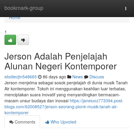
Home
bookmark-group
Togg
navi
Home
1
Jerson Adalah Penjelajah
Alunan Negeri Kontemporer
elodiecjtn548665
86 days ago
News
Discuss
Jerson menjelma sebagai sosok penjelajah di dunia musik Tanah
Air kontemporer. Tokoh ini menggunakan keahlian luar terbatas,
menciptakan suara inovatif yang menyandingkan bermacam-
macam unsur budaya dan inovasi
https://janeiuoz773394.post-
blogs.com/62008527/jerson-seorang-pionir-musik-tanah-air-
kontemporer
Comments
Who Upvoted