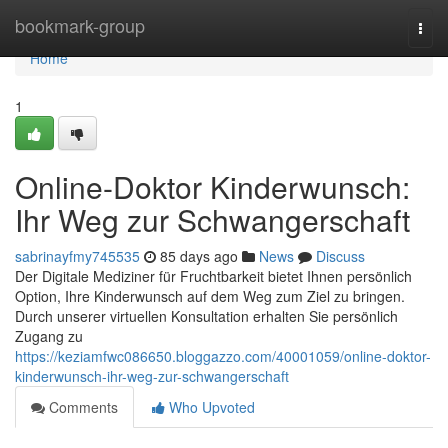
Home
bookmark-group
Togg
navi
Home
1
Online-Doktor Kinderwunsch:
Ihr Weg zur Schwangerschaft
sabrinayfmy745535
85 days ago
News
Discuss
Der Digitale Mediziner für Fruchtbarkeit bietet Ihnen persönlich
Option, Ihre Kinderwunsch auf dem Weg zum Ziel zu bringen.
Durch unserer virtuellen Konsultation erhalten Sie persönlich
Zugang zu
https://keziamfwc086650.bloggazzo.com/40001059/online-doktor-
kinderwunsch-ihr-weg-zur-schwangerschaft
Comments
Who Upvoted