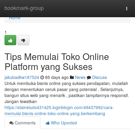
Home
bookmark-group
Togg
navi
Home
1
Tips Memulai Toko Online
Platform yang Sukses
jakubadkw187524
85 days ago
News
Discuss
Untuk membuka bisnis online yang sukses pendapatan, mulailah
dengan menentukan ceruk pasar yang potensial . Selanjutnya,
bangun situs web yang menarik , pastikan tampilannya responsif.
Jangan lewatkan
https://elaineludx431425.loginblogin.com/49437992/cara-
memulai-bisnis-online-toko-online-yang-berkembang
Comments
Who Upvoted