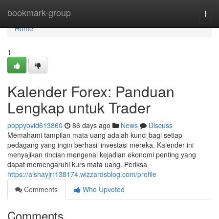
Home
bookmark-group
Togg
navi
Home
1
Kalender Forex: Panduan
Lengkap untuk Trader
poppyovid613860
86 days ago
News
Discuss
Memahami tampilan mata uang adalah kunci bagi setiap
pedagang yang ingin berhasil investasi mereka. Kalender ini
menyajikan rincian mengenai kejadian ekonomi penting yang
dapat memengaruhi kurs mata uang. Periksa
https://aishayjrr138174.wizzardsblog.com/profile
Comments
Who Upvoted
Comments