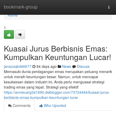
Home
bookmark-group
Togg
navi
Home
1
Kuasai Jurus Berbisnis Emas:
Kumpulkan Keuntungan Lucar!
janazoqb466677
84 days ago
News
Discuss
Memasuki dunia perdagangan emas merupakan peluang menarik
untuk meraih keuntungan besar. Namun, untuk mencapai
kesuksesan dalam industri ini, Anda perlu menguasai strategi
trading emas yang tepat. Strategi yang efektif
https://annieuarg341690.dsiblogger.com/73724494/kuasai-jurus-
berbisnis-emas-kumpulkan-keuntungan-lucar
Comments
Who Upvoted