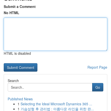
Submit a Comment
No HTML
HTML is disabled
Report Page
Search
Go
Published News
1
Selecting the Ideal Microsoft Dynamics 365 ...
1
가슴성형 후 관리법 : 아름다운 라인을 위한 완...