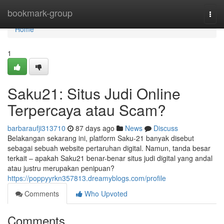
Home
bookmark-group
Togg
navi
Home
1
Saku21: Situs Judi Online
Terpercaya atau Scam?
barbaraufji313710
87 days ago
News
Discuss
Belakangan sekarang ini, platform Saku-21 banyak disebut
sebagai sebuah website pertaruhan digital. Namun, tanda besar
terkait – apakah Saku21 benar-benar situs judi digital yang andal
atau justru merupakan penipuan?
https://poppyyrkn357813.dreamyblogs.com/profile
Comments
Who Upvoted
Comments