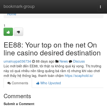
Home
bookmark-group
Togg
navi
Home
1
EE88: Your top on the net On
line casino desired destination
umairuypa036734
88 days ago
News
Discuss
Lúc mới biết đến EE88, tôi thật ra không quá kỳ vọng. Thị trường
này có quá nhiều nền tảng quảng bá rầm rộ nhưng khi vào chơi
mới thấy hệ thống lag, thanh toán chậm
https://scaphold.io/
Comments
Who Upvoted
Comments
Submit a Comment