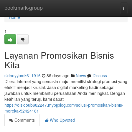
Home
bookmark-group
Togg
navi
Home
1
Layanan Promosikan Bisnis
Kita
sidneyybmk611916
86 days ago
News
Discuss
Di era internet yang semakin maju, memiliki strategi promosi yang
efektif menjadi krusial. Jasa digital marketing hadir sebagai
jawaban untuk membantu perusahaan Anda meningkat. Dengan
keahlian yang teruji, kami dapat
https://oisidoub682247.mybjjblog.com/solusi-promosikan-bisnis-
mereka-52424181
Comments
Who Upvoted